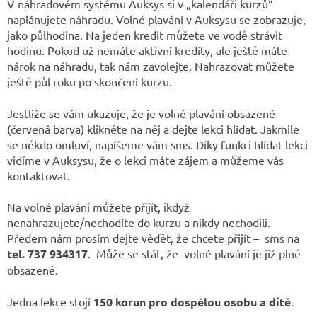
V náhradovém systému Auksys si v „kalendáři kurzů“
naplánujete náhradu. Volné plavání v Auksysu se zobrazuje,
jako půlhodina. Na jeden kredit můžete ve vodě strávit
hodinu. Pokud už nemáte aktivní kredity, ale ještě máte
nárok na náhradu, tak nám zavolejte. Nahrazovat můžete
ještě půl roku po skončení kurzu.
Jestliže se vám ukazuje, že je volné plavání obsazené
(červená barva) klikněte na něj a dejte lekci hlídat. Jakmile
se někdo omluví, napíšeme vám sms. Díky funkci hlídat lekci
vidíme v Auksysu, že o lekci máte zájem a můžeme vás
kontaktovat.
Na volné plavání můžete přijít, ikdyž
nenahrazujete/nechodíte do kurzu a nikdy nechodili.
Předem nám prosím dejte vědět, že chcete přijít – sms na
tel. 737 934317
. Může se stát, že volné plavání je již plně
obsazené.
Jedna lekce stojí
150 korun pro dospělou osobu a dítě
.